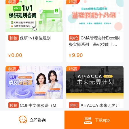
特惠
特惠
秒抢
保研1v1定位规划
秒抢
CMA管理会计Excel财
务实操系列：基础技能十八
讲
0.00
9.90
¥
¥
特惠
特惠
秒抢
CQF中文体验课（M
秒抢
AI+ACCA 未来无界计
1）
划试听课
立即咨询
下载app
0.10
0.00
¥
¥