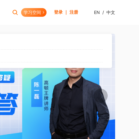
学习空间
EN
/
中文
登录 ｜ 注册
报考助手
财会资格
考试日历
初级会计职称
报考查询
中级会计职称
报名模拟
HOT
高级会计职称
考试资讯
CPA(注册会计师)
HOT
CMA(注册管理会计师)
EW
USCPA
HKICPA
税务师
管理会计师