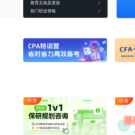
教育文旅及度假
CQF(国际量化金融证书)
健康管理师
热门职业资格
CGFT（特许全球金融科技师）
社会工作师
CAIA(特许另类投资分析师）
国际薪税师
ESG
职业兴趣
量化CTA
AI教育
金融实操
教育文旅及度
CFA
HOT
海外研游学
经济师
景点门票
中级经济师
青少年独立营
HOT
高级经济师
特惠
特惠