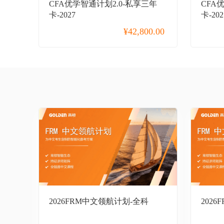
CFA优学智通计划2.0-私享三年
CFA
秒抢专区
卡-2027
卡-202
CPA
¥
42,800.00
CFA
FRM
ACCA
USCPA
CMA
CAIA
CQF
CGFT
2026FRM中文领航计划-全科
2026
中级经济师