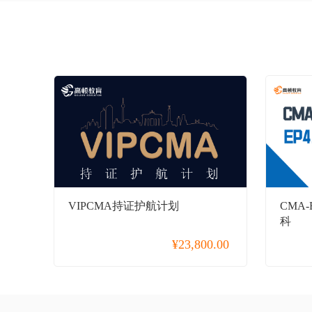
金融实操
小马学长
海外留学
心理咨询师
CIMA
大学英语四六级
英语
VIPCMA持证护航计划
CMA
日语
科
¥
23,800.00
韩语
法语
德语