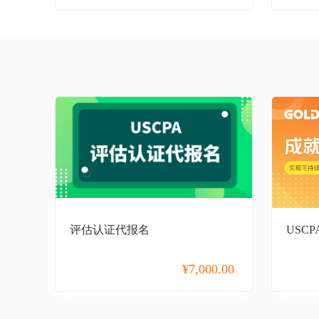
税务师
基金从业
证券从业
期货从业
银行从业
银行招聘考试
国企招聘
国际薪税师
评估认证代报名
USC
在职考研
¥
7,000.00
同等学力申硕
统招专升本