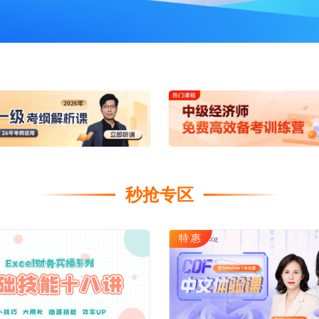
海外留学
CPA
雅思
ACCA
托福
CFA
GRE
税务师
GMAT
日语
假
韩语
法语
秒抢专区
德语
实用英语
特惠