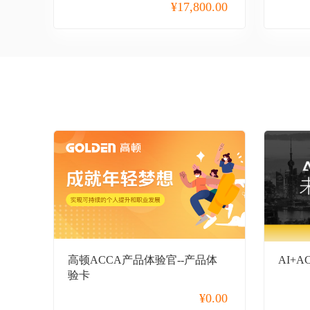
高级经济师
¥
17,800.00
CFA+FRM
ESG
考研
保研
公务员
事业单位
教师招聘
初级会计职称
中级会计职称
高顿ACCA产品体验官--产品体
AI+
验卡
高级会计职称
¥
0.00
管理会计师