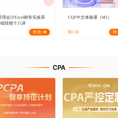
管理会计Excel财务实操系
CQF中文体验课（M1）
基础技能十八讲
¥
0.10
秒抢
秒
CPA