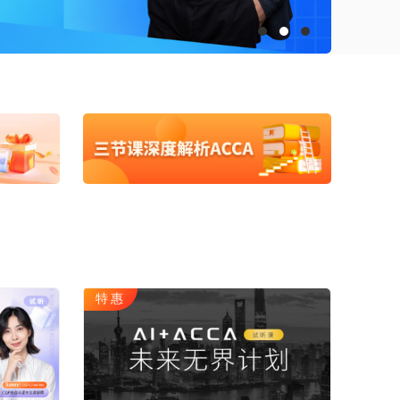
ACCA
HOT
数字化管理会计
ICPA
财税实操
在职硕博
在职考研
博士申请
同等学力申硕
特惠