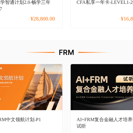
优学智通计划2.0-畅学三年
CFA私享一年卡-LEVEL1-2
7
¥
28,800.00
¥
16,
FRM
FRM中文领航计划-P1
AI+FRM复合金融人才培养
试听