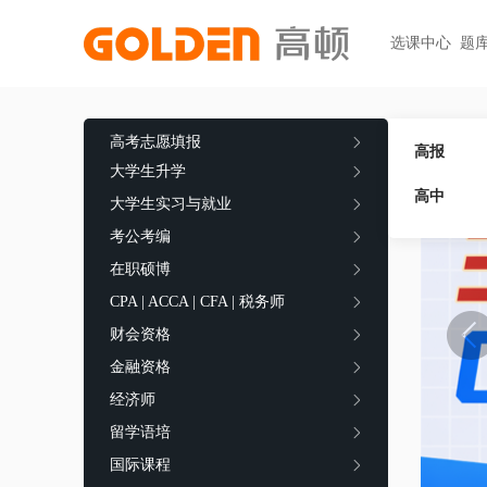
选课中心
题
热门图书
报考指南
热门
快捷
高考志愿填报
大学生升学
高考志愿填报
高报
初级职称
ACCA
ACCA
快捷
大学生升学
高报
考研
HOT
高中
中级职称
CPA
CMA
员工
大学生实习与就业
学科辅导
金融资格
考公考编
CPA（注册会计师）
CFA
CFA
如何
HOT
统招专升本
在职硕博
税务师
CMA
FRM
网上
基金从业
大学英语四六级
CPA | ACCA | CFA | 税务师
中级经济师
FRM
发票
HOT
证券从业
保研
HOT
财会资格
证券基金
CQF
学习
银行从业
金融资格
热门职业资格
实践与管理
USCPA
如何
期货从业
经济师
考研
FRM
公共营养师
HOT
HOT
留学语培
会计职称
CFA+FRM
心理咨询师
国际课程
更多>>