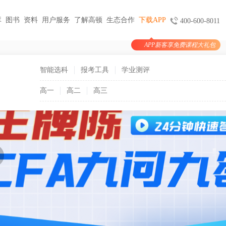
库
图书
资料
用户服务
了解高顿
生态合作
下载APP
400-600-8011
APP新客享免费课程大礼包
图书
服务
官方商城
考试报名
大学生实习与就业
考公考编
智能选科
报考工具
学业测评
支付
天猫旗舰店
ACCA机考预约
HOT
小马学长
公务员
HOT
高一
高二
高三
验证
京东旗舰店
CMA代报名
HOT
大学生陪跑
事业单位
购课
USCPA代报名
线上实训
银行考试招聘
支付
CQF报名指导
国企招聘
国际课程
制度
体制内就业
N
卡指南
紫藤国际
NEW
军队文职
学习课程
国际竞赛
教师招聘
国际学校备考
留学语培
CPA | ACCA | CFA | 税务师