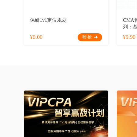
保研1v1定位规划
CMA
列：
¥
0.00
¥
9.90
秒抢