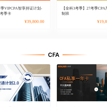
7考季VIPCPA智享持证计划-
【全科3考季】27考季CP
3考季卡
制班
¥
39,800.00
¥
19,
CFA