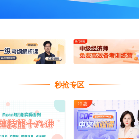
海外留学
CPA
雅思
ACCA
托福
CFA
GRE
税务师
GMAT
日语
假
韩语
法语
秒抢专区
德语
实用英语
特惠