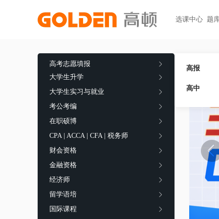
选课中心
题
热门图书
报考指南
热门
快捷
高考志愿填报
大学生升学
高考志愿填报
高报
初级职称
ACCA
ACCA
快捷
大学生升学
高报
考研
HOT
高中
中级职称
CPA
CMA
员工
大学生实习与就业
学科辅导
金融资格
考公考编
CPA（注册会计师）
CFA
CFA
如何
HOT
统招专升本
在职硕博
税务师
CMA
FRM
网上
基金从业
大学英语四六级
CPA | ACCA | CFA | 税务师
中级经济师
FRM
发票
HOT
证券从业
保研
HOT
财会资格
证券基金
CQF
学习
银行从业
金融资格
热门职业资格
实践与管理
USCPA
如何
期货从业
经济师
考研
FRM
公共营养师
HOT
HOT
留学语培
会计职称
CFA+FRM
心理咨询师
国际课程
更多>>