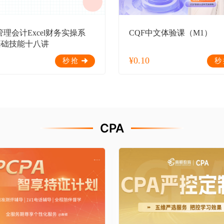
管理会计Excel财务实操系
CQF中文体验课（M1）
基础技能十八讲
¥
0.10
秒抢
秒
CPA