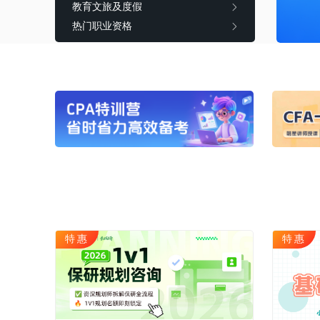
教育文旅及度假
CQF(国际量化金融证书)
健康管理师
热门职业资格
CGFT（特许全球金融科技师）
社会工作师
CAIA(特许另类投资分析师）
国际薪税师
ESG
职业兴趣
量化CTA
AI教育
金融实操
教育文旅及度
CFA
HOT
海外研游学
经济师
景点门票
中级经济师
青少年独立营
HOT
高级经济师
特惠
特惠