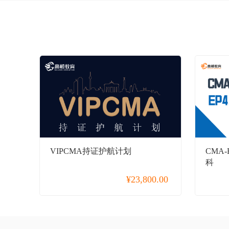
期货从业
银行从业
银行招聘考试
国企招聘
国际薪税师
在职考研
同等学力申硕
统招专升本
VIPCMA持证护航计划
CMA
科
金融实操
¥
23,800.00
小马学长
海外留学
心理咨询师