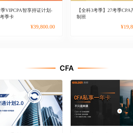
7考季VIPCPA智享持证计划-
【全科3考季】27考季CP
3考季卡
制班
¥
39,800.00
¥
19,
CFA