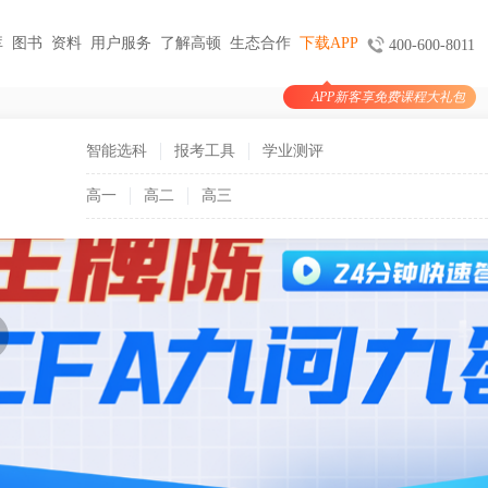
库
图书
资料
用户服务
了解高顿
生态合作
下载APP
400-600-8011
APP新客享免费课程大礼包
图书
服务
官方商城
考试报名
大学生实习与就业
考公考编
智能选科
报考工具
学业测评
支付
天猫旗舰店
ACCA机考预约
HOT
小马学长
公务员
HOT
高一
高二
高三
验证
京东旗舰店
CMA代报名
HOT
大学生陪跑
事业单位
购课
USCPA代报名
线上实训
银行考试招聘
支付
CQF报名指导
国企招聘
国际课程
制度
体制内就业
N
卡指南
紫藤国际
NEW
军队文职
学习课程
国际竞赛
教师招聘
国际学校备考
留学语培
CPA | ACCA | CFA | 税务师