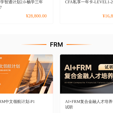
优学智通计划2.0-畅学三年
CFA私享一年卡-LEVEL1-2
7
¥
28,800.00
¥
16,
FRM
FRM中文领航计划-P1
AI+FRM复合金融人才培养
试听