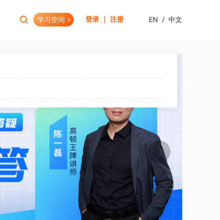
学习空间
EN
/
中文
登录 ｜ 注册
报考助手
财会资格
考试日历
初级会计职称
报考查询
中级会计职称
报名模拟
HOT
高级会计职称
考试资讯
CPA(注册会计师)
HOT
CMA(注册管理会计师)
EW
USCPA
HKICPA
税务师
管理会计师