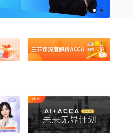
ACCA
HOT
数字化管理会计
ICPA
财税实操
在职硕博
在职考研
博士申请
同等学力申硕
特惠