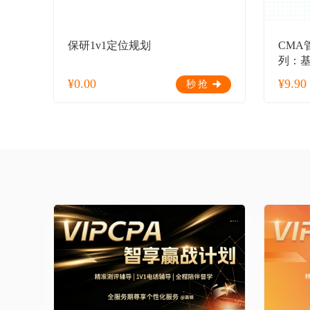
保研1v1定位规划
CMA
列：
¥
0.00
¥
9.90
秒抢