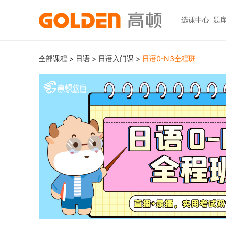
选课中心
题
热门图书
报考指南
热门
快捷
全部课程
>
日语
>
日语入门课
>
日语0-N3全程班
高考志愿填报
大学生升学
初级职称
ACCA
ACCA
快捷
高报
考研
HOT
中级职称
CPA
CMA
员工
学科辅导
金融资格
CPA（注册会计师）
CFA
CFA
如何
HOT
统招专升本
税务师
CMA
FRM
网上
基金从业
大学英语四六级
中级经济师
FRM
发票
HOT
证券从业
保研
HOT
证券基金
CQF
学习
银行从业
热门职业资格
实践与管理
USCPA
如何
期货从业
考研
FRM
公共营养师
HOT
HOT
会计职称
CFA+FRM
心理咨询师
更多>>