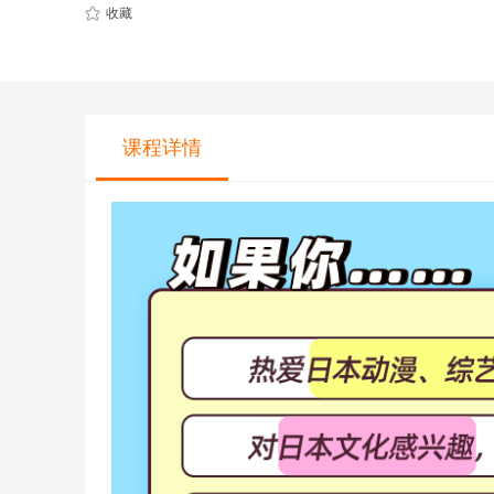
CQF(国际量化金融证书)
健康管理师
收藏
CGFT（特许全球金融科技师）
社会工作师
CAIA(特许另类投资分析师）
国际薪税师
ESG
职业兴趣
课程详情
量化CTA
AI教育
金融实操
教育文旅及度
CFA
HOT
海外研游学
经济师
景点门票
中级经济师
青少年独立营
HOT
高级经济师