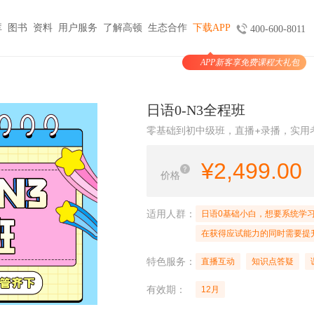
库
图书
资料
用户服务
了解高顿
生态合作
下载APP
400-600-8011
APP新客享免费课程大礼包
图书
服务
官方商城
考试报名
大学生实习与就业
考公考编
支付
日语0-N3全程班
天猫旗舰店
ACCA机考预约
HOT
小马学长
公务员
HOT
零基础到初中级班，直播+录播，实用
验证
京东旗舰店
CMA代报名
HOT
大学生陪跑
事业单位
购课
USCPA代报名
¥
2,499.00
线上实训
银行考试招聘
价格
支付
CQF报名指导
国企招聘
国际课程
制度
体制内就业
N
适用人群：
日语0基础小白，想要系统学
卡指南
紫藤国际
NEW
军队文职
在获得应试能力的同时需要提
学习课程
国际竞赛
教师招聘
特色服务：
直播互动
知识点答疑
国际学校备考
留学语培
有效期：
12月
CPA | ACCA | CFA | 税务师