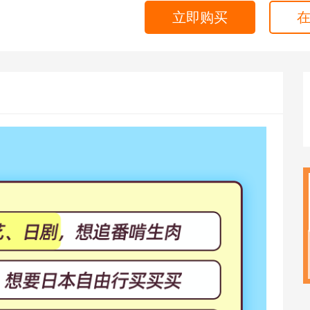
海外留学
立即购买
CPA
雅思
ACCA
托福
CFA
GRE
税务师
GMAT
日语
假
韩语
法语
德语
实用英语