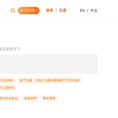
学习空间
EN
/
中文
登录 ｜ 注册
报考助手
财会资格
考试日历
初级会计职称
考试双管齐下
报考查询
中级会计职称
报名模拟
HOT
高级会计职称
考试资讯
CPA(注册会计师)
HOT
CMA(注册管理会计师)
EW
习日语的你
始于兴趣，为自己热爱的事物学习日语的你
USCPA
升口语的你
HKICPA
课后作业批改
海量资料
赠送教材
税务师
管理会计师