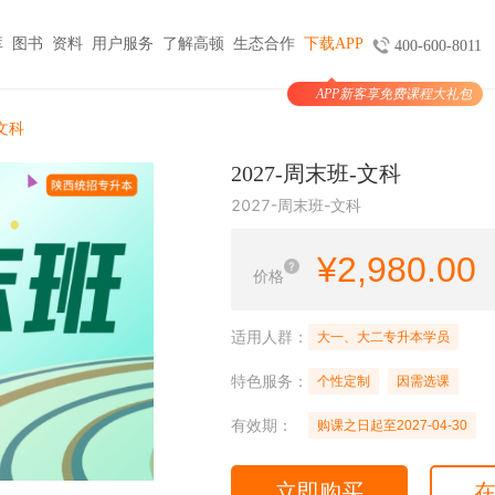
库
图书
资料
用户服务
了解高顿
生态合作
下载APP
400-600-8011
APP新客享免费课程大礼包
图书
服务
官方商城
考试报名
-文科
大学生实习与就业
考公考编
支付
2027-周末班-文科
天猫旗舰店
ACCA机考预约
HOT
小马学长
公务员
HOT
2027-周末班-文科
验证
京东旗舰店
CMA代报名
HOT
大学生陪跑
事业单位
购课
USCPA代报名
¥
2,980.00
线上实训
银行考试招聘
价格
支付
CQF报名指导
国企招聘
国际课程
制度
体制内就业
N
适用人群：
大一、大二专升本学员
卡指南
紫藤国际
NEW
军队文职
特色服务：
学习课程
个性定制
因需选课
国际竞赛
教师招聘
有效期：
购课之日起至2027-04-30
国际学校备考
留学语培
CPA | ACCA | CFA | 税务师
立即购买