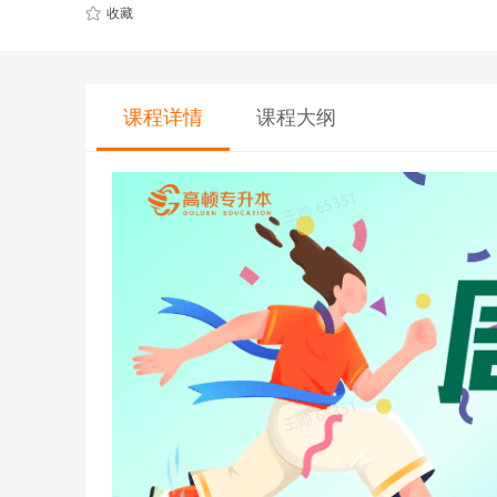
CQF(国际量化金融证书)
健康管理师
收藏
CGFT（特许全球金融科技师）
社会工作师
CAIA(特许另类投资分析师）
国际薪税师
课程大纲
课程详情
ESG
职业兴趣
量化CTA
AI教育
金融实操
教育文旅及度
CFA
HOT
海外研游学
经济师
景点门票
中级经济师
青少年独立营
HOT
高级经济师