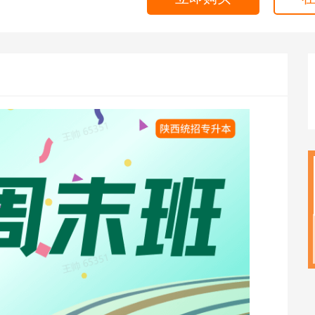
海外留学
CPA
雅思
ACCA
托福
CFA
GRE
税务师
GMAT
日语
假
韩语
法语
德语
实用英语