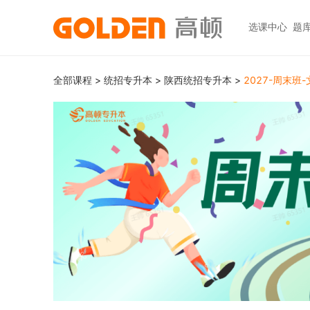
选课中心
题
热门图书
报考指南
热门
快捷
全部课程
>
统招专升本
>
陕西统招专升本
>
2027-周末班
高考志愿填报
大学生升学
初级职称
ACCA
ACCA
快捷
高报
考研
HOT
中级职称
CPA
CMA
员工
学科辅导
金融资格
CPA（注册会计师）
CFA
CFA
如何
HOT
统招专升本
税务师
CMA
FRM
网上
基金从业
大学英语四六级
中级经济师
FRM
发票
HOT
证券从业
保研
HOT
证券基金
CQF
学习
银行从业
热门职业资格
实践与管理
USCPA
如何
期货从业
考研
FRM
公共营养师
HOT
HOT
会计职称
CFA+FRM
心理咨询师
更多>>