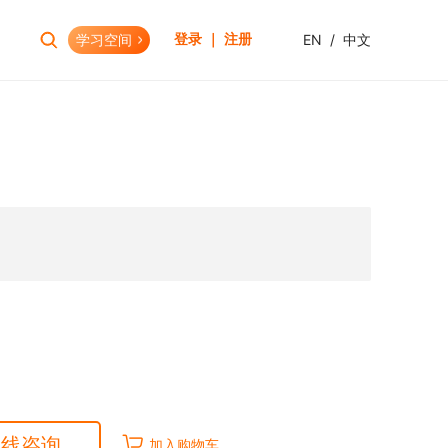
学习空间
EN
/
中文
登录 ｜ 注册
报考助手
财会资格
考试日历
初级会计职称
报考查询
中级会计职称
报名模拟
HOT
高级会计职称
考试资讯
CPA(注册会计师)
HOT
CMA(注册管理会计师)
EW
USCPA
HKICPA
税务师
管理会计师
在线咨询
加入购物车