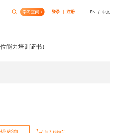
学习空间
EN
/
中文
登录 ｜ 注册
报考助手
财会资格
岗位能力培训证书）
考试日历
初级会计职称
报考查询
中级会计职称
报名模拟
HOT
高级会计职称
考试资讯
CPA(注册会计师)
HOT
CMA(注册管理会计师)
EW
USCPA
HKICPA
税务师
管理会计师
在线咨询
加入购物车