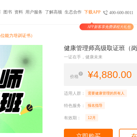
库
图书
资料
用户服务
了解高顿
生态合作
下载APP
400-600-8011
APP新客享免费课程大礼包
图书
服务
官方商城
考试报名
岗位能力培训证书）
大学生实习与就业
考公考编
支付
健康管理师高级取证班（
天猫旗舰店
ACCA机考预约
HOT
小马学长
公务员
HOT
一证在手，健康未来
验证
京东旗舰店
CMA代报名
HOT
大学生陪跑
事业单位
购课
USCPA代报名
¥
4,880.00
线上实训
银行考试招聘
价格
支付
CQF报名指导
国企招聘
国际课程
制度
体制内就业
N
适用人群：
需要健康管理的所有人
卡指南
紫藤国际
NEW
军队文职
特色服务：
学习课程
报名指导
国际竞赛
教师招聘
有效期：
12月
国际学校备考
留学语培
CPA | ACCA | CFA | 税务师
立即购买