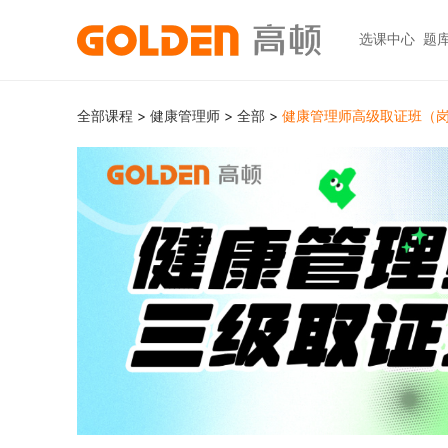
选课中心
题
热门图书
报考指南
热门
快捷
全部课程
>
健康管理师
>
全部
>
健康管理师高级取证班（
高考志愿填报
大学生升学
初级职称
ACCA
ACCA
快捷
高报
考研
HOT
中级职称
CPA
CMA
员工
学科辅导
金融资格
CPA（注册会计师）
CFA
CFA
如何
HOT
统招专升本
税务师
CMA
FRM
网上
基金从业
大学英语四六级
中级经济师
FRM
发票
HOT
证券从业
保研
HOT
证券基金
CQF
学习
银行从业
热门职业资格
实践与管理
USCPA
如何
期货从业
考研
FRM
公共营养师
HOT
HOT
会计职称
CFA+FRM
心理咨询师
更多>>