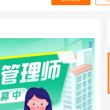
海外留学
CPA
雅思
ACCA
托福
CFA
GRE
税务师
GMAT
日语
假
韩语
法语
德语
实用英语