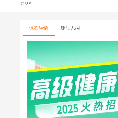
CQF(国际量化金融证书)
健康管理师
收藏
CGFT（特许全球金融科技师）
社会工作师
CAIA(特许另类投资分析师）
国际薪税师
课程大纲
课程详情
ESG
职业兴趣
量化CTA
AI教育
金融实操
教育文旅及度
CFA
HOT
海外研游学
经济师
景点门票
中级经济师
青少年独立营
HOT
高级经济师