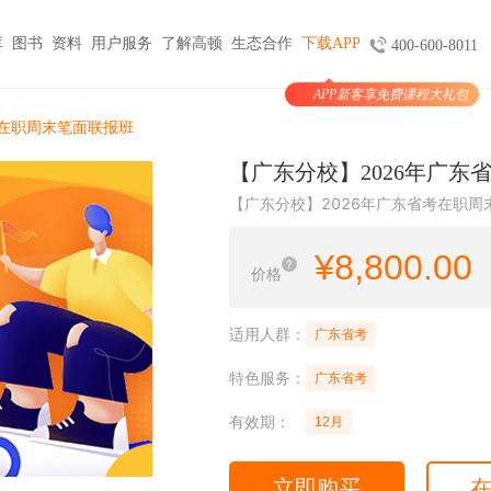
库
图书
资料
用户服务
了解高顿
生态合作
下载APP
400-600-8011
APP新客享免费课程大礼包
图书
服务
官方商城
考试报名
考在职周末笔面联报班
大学生实习与就业
考公考编
支付
【广东分校】2026年广东
天猫旗舰店
ACCA机考预约
HOT
小马学长
公务员
HOT
【广东分校】2026年广东省考在职周
验证
京东旗舰店
CMA代报名
HOT
大学生陪跑
事业单位
购课
USCPA代报名
¥
8,800.00
线上实训
银行考试招聘
价格
支付
CQF报名指导
国企招聘
国际课程
制度
体制内就业
N
适用人群：
广东省考
卡指南
紫藤国际
NEW
军队文职
特色服务：
学习课程
广东省考
国际竞赛
教师招聘
有效期：
12月
国际学校备考
留学语培
CPA | ACCA | CFA | 税务师
立即购买