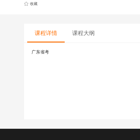
CQF(国际量化金融证书)
健康管理师
收藏
CGFT（特许全球金融科技师）
社会工作师
CAIA(特许另类投资分析师）
国际薪税师
课程大纲
课程详情
ESG
职业兴趣
量化CTA
AI教育
广东省考
金融实操
教育文旅及度
CFA
HOT
海外研游学
经济师
景点门票
中级经济师
青少年独立营
HOT
高级经济师