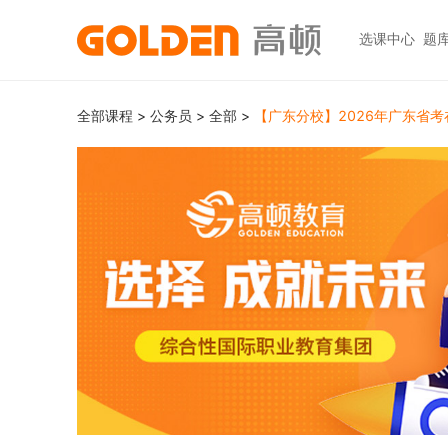
选课中心
题
热门图书
报考指南
热门
快捷
全部课程
>
公务员
>
全部
>
【广东分校】2026年广东省
高考志愿填报
大学生升学
初级职称
ACCA
ACCA
快捷
高报
考研
HOT
中级职称
CPA
CMA
员工
学科辅导
金融资格
CPA（注册会计师）
CFA
CFA
如何
HOT
统招专升本
税务师
CMA
FRM
网上
基金从业
大学英语四六级
中级经济师
FRM
发票
HOT
证券从业
保研
HOT
证券基金
CQF
学习
银行从业
热门职业资格
实践与管理
USCPA
如何
期货从业
考研
FRM
公共营养师
HOT
HOT
会计职称
CFA+FRM
心理咨询师
更多>>