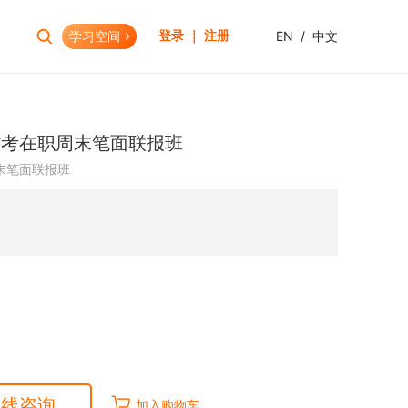
学习空间
EN
/
中文
登录 ｜ 注册
报考助手
财会资格
省考在职周末笔面联报班
考试日历
初级会计职称
末笔面联报班
报考查询
中级会计职称
报名模拟
HOT
高级会计职称
考试资讯
CPA(注册会计师)
HOT
CMA(注册管理会计师)
EW
USCPA
HKICPA
税务师
管理会计师
在线咨询
加入购物车