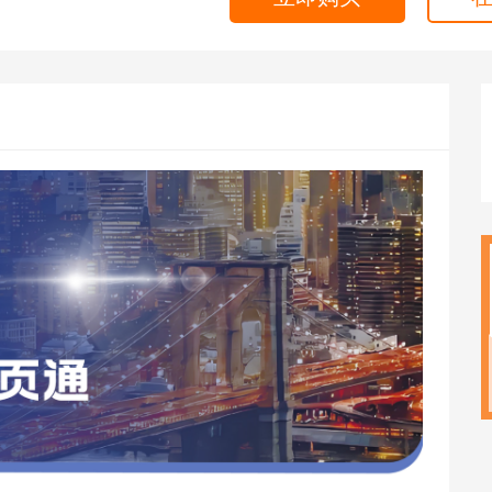
海外留学
CPA
雅思
ACCA
托福
CFA
GRE
税务师
GMAT
日语
假
韩语
法语
德语
实用英语