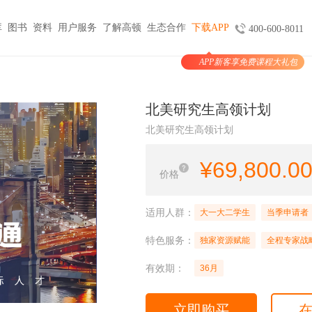
库
图书
资料
用户服务
了解高顿
生态合作
下载APP
400-600-8011
APP新客享免费课程大礼包
图书
服务
官方商城
考试报名
大学生实习与就业
考公考编
支付
北美研究生高领计划
天猫旗舰店
ACCA机考预约
HOT
小马学长
公务员
HOT
北美研究生高领计划
验证
京东旗舰店
CMA代报名
HOT
大学生陪跑
事业单位
购课
USCPA代报名
¥
69,800.0
线上实训
银行考试招聘
价格
支付
CQF报名指导
国企招聘
国际课程
制度
体制内就业
N
适用人群：
大一大二学生
当季申请者
卡指南
紫藤国际
NEW
军队文职
特色服务：
学习课程
独家资源赋能
全程专家战
国际竞赛
教师招聘
有效期：
36月
国际学校备考
留学语培
CPA | ACCA | CFA | 税务师
立即购买