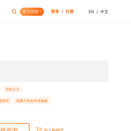
学习空间
EN
/
中文
登录 ｜ 注册
报考助手
财会资格
考试日历
初级会计职称
报考查询
中级会计职称
报名模拟
HOT
0
高级会计职称
考试资讯
CPA(注册会计师)
HOT
CMA(注册管理会计师)
EW
在职人士
USCPA
略陪伴
深度个性化申请策略
HKICPA
税务师
管理会计师
在线咨询
加入购物车