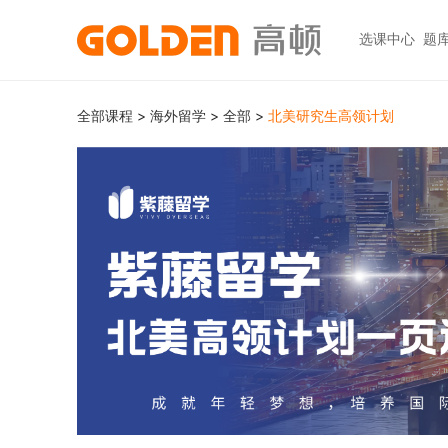
选课中心
题
热门图书
报考指南
热门
快捷
全部课程
>
海外留学
>
全部
>
北美研究生高领计划
高考志愿填报
大学生升学
初级职称
ACCA
ACCA
快捷
高报
考研
HOT
中级职称
CPA
CMA
员工
学科辅导
金融资格
CPA（注册会计师）
CFA
CFA
如何
HOT
统招专升本
税务师
CMA
FRM
网上
基金从业
大学英语四六级
中级经济师
FRM
发票
HOT
证券从业
保研
HOT
证券基金
CQF
学习
银行从业
热门职业资格
实践与管理
USCPA
如何
期货从业
考研
FRM
公共营养师
HOT
HOT
会计职称
CFA+FRM
心理咨询师
更多>>