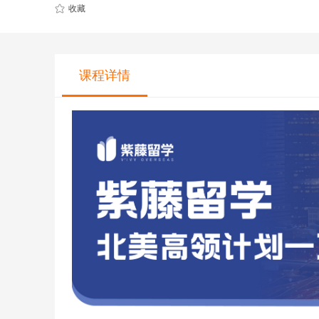
CQF(国际量化金融证书)
健康管理师
收藏
CGFT（特许全球金融科技师）
社会工作师
CAIA(特许另类投资分析师）
国际薪税师
课程详情
ESG
职业兴趣
量化CTA
AI教育
金融实操
教育文旅及度
CFA
HOT
海外研游学
经济师
景点门票
中级经济师
青少年独立营
HOT
高级经济师