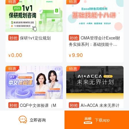
特惠
特惠
秒抢
保研1v1定位规划
秒抢
CMA管理会计Excel财
务实操系列：基础技能十八
讲
0.00
9.90
¥
¥
特惠
特惠
秒抢
CQF中文体验课（M
秒抢
AI+ACCA 未来无界计
1）
划试听课
立即咨询
下载app
0.10
0.00
¥
¥